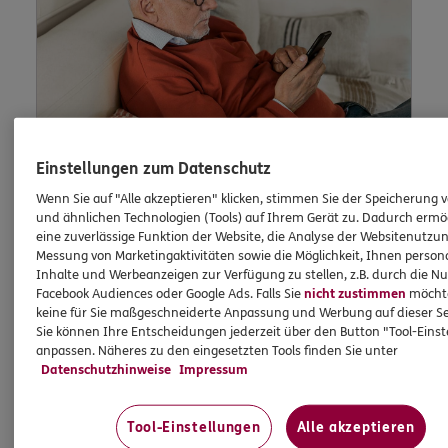
Einstellungen zum Datenschutz
Wenn Sie auf "Alle akzeptieren" klicken, stimmen Sie der Speicherung 
Lob und Beschwerden
und ähnlichen Technologien (Tools) auf Ihrem Gerät zu. Dadurch ermö
eine zuverlässige Funktion der Website, die Analyse der Websitenutzun
Messung von Marketingaktivitäten sowie die Möglichkeit, Ihnen persona
Inhalte und Werbeanzeigen zur Verfügung zu stellen, z.B. durch die N
Waren Sie zufrieden mit uns? Oder waren Sie
Facebook Audiences oder Google Ads. Falls Sie
nicht zustimmen
möchten
keine für Sie maßgeschneiderte Anpassung und Werbung auf dieser Se
einmal nicht zufrieden? Dann können Sie uns
Sie können Ihre Entscheidungen jederzeit über den Button "Tool-Eins
dies hier schildern.
anpassen. Näheres zu den eingesetzten Tools finden Sie unter
Datenschutzhinweise
Impressum
Jetzt informieren
Tool-Einstellungen
Alle akzeptieren