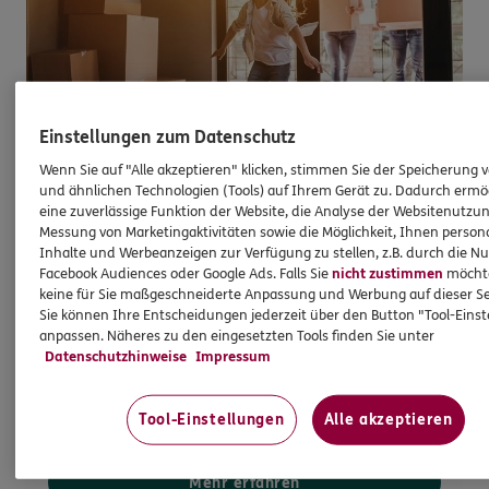
Einstellungen zum Datenschutz
Wenn Sie auf "Alle akzeptieren" klicken, stimmen Sie der Speicherung 
und ähnlichen Technologien (Tools) auf Ihrem Gerät zu. Dadurch ermö
Immobilienfinanzierung
eine zuverlässige Funktion der Website, die Analyse der Websitenutzun
Messung von Marketingaktivitäten sowie die Möglichkeit, Ihnen persona
So werden Wohnträume Wirklichkeit
Inhalte und Werbeanzeigen zur Verfügung zu stellen, z.B. durch die N
Facebook Audiences oder Google Ads. Falls Sie
nicht zustimmen
möchten
Ganz egal, ob Sie kaufen, bauen oder
keine für Sie maßgeschneiderte Anpassung und Werbung auf dieser Se
modernisieren möchten - bei uns sind Sie mit
Sie können Ihre Entscheidungen jederzeit über den Button "Tool-Eins
Wüstenrot als starkem Partner gut aufgehoben.
anpassen. Näheres zu den eingesetzten Tools finden Sie unter
Datenschutzhinweise
Impressum
Gemeinsam finden wir das beste
Finanzierungsangebot - ganz transparent und zu
Top-Konditionen.
Tool-Einstellungen
Alle akzeptieren
Mehr erfahren