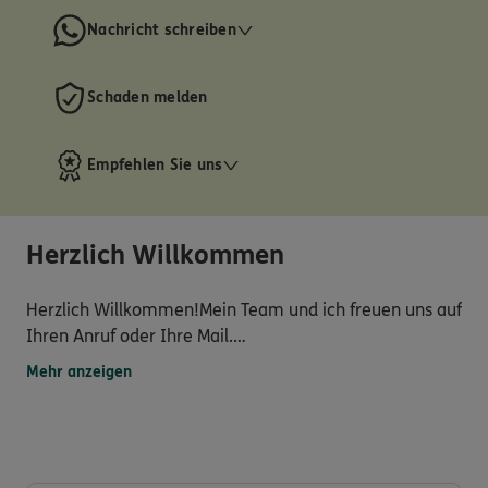
Nachricht schreiben
Schaden melden
Empfehlen Sie uns
Herzlich Willkommen
Herzlich Willkommen!Mein Team und ich freuen uns auf
Ihren Anruf oder Ihre Mail.
....und gern können Sie auch persönlich zu uns in die
Mehr anzeigen
Agentur kommen.
Wir beraten Sie optimal, damit Sie bei der großen
Anzahl von Angeboten genau die bestmögliche